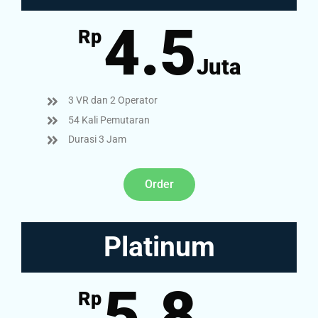
4.5
Rp
Juta
3 VR dan 2 Operator
54 Kali Pemutaran
Durasi 3 Jam
Order
Platinum
5.8
Rp