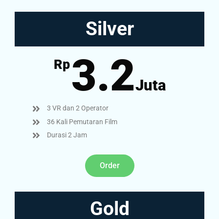
Silver
3.2
Rp
Juta
3 VR dan 2 Operator
36 Kali Pemutaran Film
Durasi 2 Jam
Order
Gold