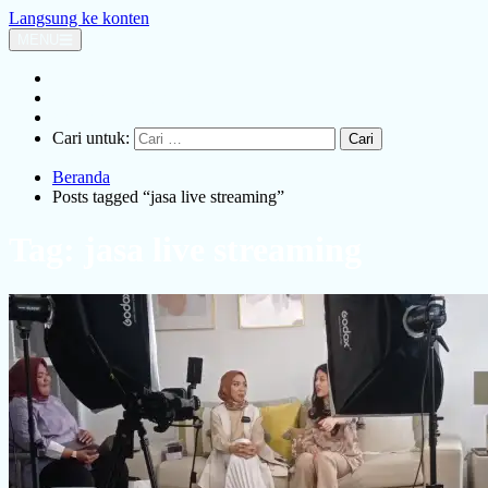
Langsung ke konten
MENU
Home
Jasa Live Streaming
Contact
Cari untuk:
Beranda
Posts tagged “jasa live streaming”
Tag:
jasa live streaming