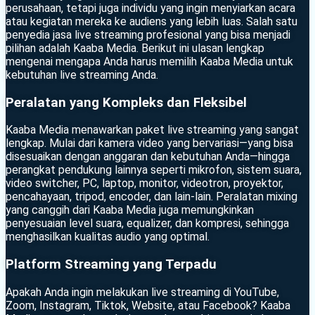
perusahaan, tetapi juga individu yang ingin menyiarkan acara
atau kegiatan mereka ke audiens yang lebih luas. Salah satu
penyedia jasa live streaming profesional yang bisa menjadi
pilihan adalah Kaaba Media. Berikut ini ulasan lengkap
mengenai mengapa Anda harus memilih Kaaba Media untuk
kebutuhan live streaming Anda.
Peralatan yang Kompleks dan Fleksibel
Kaaba Media menawarkan paket live streaming yang sangat
lengkap. Mulai dari kamera video yang bervariasi—yang bisa
disesuaikan dengan anggaran dan kebutuhan Anda—hingga
perangkat pendukung lainnya seperti mikrofon, sistem suara,
video switcher, PC, laptop, monitor, videotron, proyektor,
pencahayaan, tripod, encoder, dan lain-lain. Peralatan mixing
yang canggih dari Kaaba Media juga memungkinkan
penyesuaian level suara, equalizer, dan kompresi, sehingga
menghasilkan kualitas audio yang optimal.
Platform Streaming yang Terpadu
Apakah Anda ingin melakukan live streaming di YouTube,
Zoom, Instagram, Tiktok, Website, atau Facebook? Kaaba