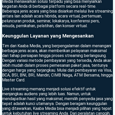
Media menawarkan solusi terpadu yang bisa menyiarkan
kegiatan Anda di berbagai platform secara real-time.
Beberapa jenis acara yang bisa disiarkan melalui live streaming
antara lain adalah acara hibrida, acara virtual, pertemuan,
peluncuran produk, seminar, lokakarya, konferensi pers,
wisuda, pernikahan, pelatihan, dan konser virtual.
Keunggulan Layanan yang Mengesankan
Tim dari Kaaba Media, yang berpengalaman dalam menangani
berbagai jenis acara, akan memberikan pelayanan maksimal
dari tahap persiapan hingga proses streaming berlangsung.
Dengan variasi metode pembayaran yang tersedia, Anda akan
lebih mudah dalam proses pemesanan paket jasa, tentunya
dengan harga yang terjangkau. Mulai dari pembayaran via Visa,
BCA, BSI, BNI, BRI, Mandiri, CIMB Niaga, ATM Bersama, hingga
Master Card.
Live streaming memang menjadi solusi efektif untuk
menjangkau audiens yang lebih luas. Namun, untuk
mendapatkan hasil yang maksimal, memilih penyedia jasa yang
tepat adalah kunci utamanya. Dengan beragam keunggulan
yang ditawarkan, Kaaba Media bisa menjadi pilihan yang tepat
untuk kebutuhan live streaming Anda. Dari peralatan canggih,