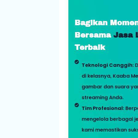
Bagikan Momen
Bersama
Jasa 
Terbaik
Teknologi Canggih
: 
di kelasnya, Kaaba Me
gambar dan suara yan
streaming Anda.
Tim Profesional
: Ber
mengelola berbagai jen
kami memastikan suks