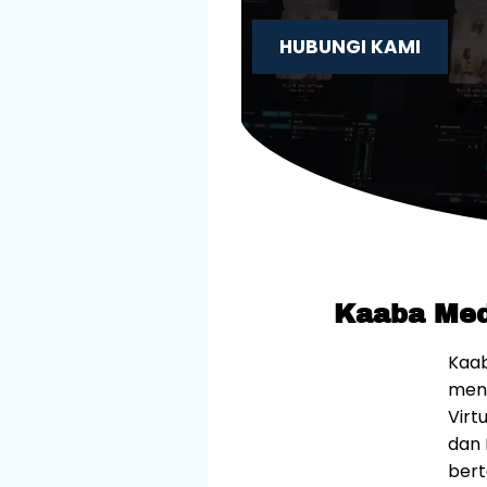
HUBUNGI KAMI
Kaaba Medi
Kaab
meny
Virt
dan 
bert