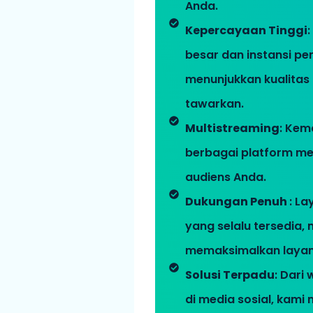
Anda.
Kepercayaan Tinggi
besar dan instansi pe
menunjukkan kualitas
tawarkan.
Multistreaming
: Kem
berbagai platform m
audiens Anda.
Dukungan Penuh
: La
yang selalu tersedia
memaksimalkan layan
Solusi Terpadu
: Dari
di media sosial, kam