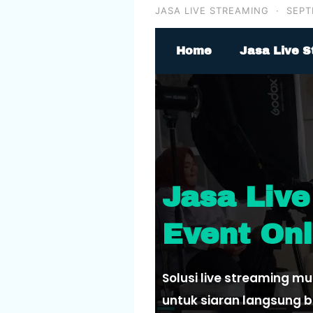
JASA LIVE STREAMING
·
SEPT
Home
Jasa Live S
Jasa Live
Event Onl
Solusi live streaming m
untuk siaran langsung be